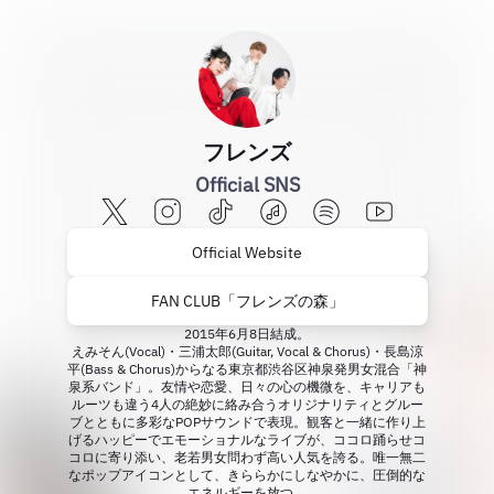
フレンズ
Official SNS
Official Website
FAN CLUB「フレンズの森」
2015年6月8日結成。
えみそん(Vocal)・三浦太郎(Guitar, Vocal & Chorus)・長島涼
平(Bass & Chorus)からなる東京都渋谷区神泉発男女混合「神
泉系バンド」。友情や恋愛、日々の心の機微を、キャリアも
ルーツも違う4人の絶妙に絡み合うオリジナリティとグルー
ブとともに多彩なPOPサウンドで表現。観客と一緒に作り上
げるハッピーでエモーショナルなライブが、ココロ踊らせコ
コロに寄り添い、老若男女問わず高い人気を誇る。唯一無二
なポップアイコンとして、きららかにしなやかに、圧倒的な
エネルギーを放つ。