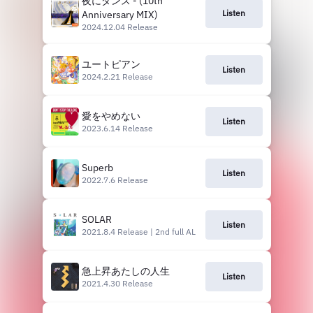
夜にダンス - (10th
Listen
Anniversary MIX)
2024.12.04 Release
ユートピアン
Listen
2024.2.21 Release
愛をやめない
Listen
2023.6.14 Release
Superb
Listen
2022.7.6 Release
SOLAR
Listen
2021.8.4 Release | 2nd full AL
急上昇あたしの人生
Listen
2021.4.30 Release